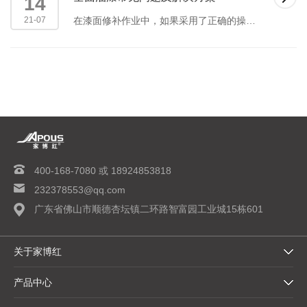
14
21-07
在漆面修补作业中，如果采用了正确的操作方法，橘皮和气泡等常见的漆面问题大多数都可以避免。但是由于修补漆作业的工序较多，漆面出现问题的几率还是很高......
400-168-7080 或 18924853818
232378553@qq.com
广东省佛山市顺德杏坛镇二环路智富园工业城15栋601
关于家博红
产品中心